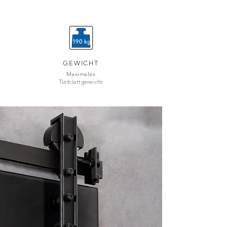
190 kg
GEWICHT
Maximales
Türblattgewicht