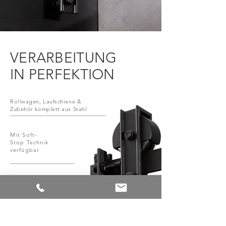
VERARBEITUNG
IN PERFEKTION
Rollwagen, Laufschiene &
Zubehör komplett aus Stahl
Mit Soft-
Stop Technik
verfügbar
Hohe Objekttauglichkeit
durch zwei Punkthalter