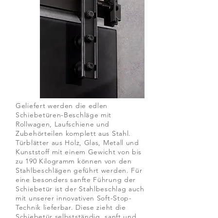
Geliefert werden die edlen
Schiebetüren-Beschläge mit
Rollwagen, Laufschiene und
Zubehörteilen komplett aus Stahl.
Türblätter aus Holz, Glas, Metall und
Kunststoff mit einem Gewicht von bis
zu 190 Kilogramm können von den
Stahlbeschlägen geführt werden. Für
eine besonders sanfte Führung der
Schiebetür ist der Stahlbeschlag auch
mit unserer innovativen Soft-Stop-
Technik lieferbar. Diese zieht die
Schiebetür selbstständig, sanft und