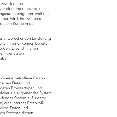
. Zweck dieser
r einer Internetseite, die
angsdaten eingeben, weil dies
men wird. Ein weiteres
 die ein Kunde in den
ner entsprechenden Einstellung
chen. Ferner können bereits
den. Dies ist in allen
 dem genutzten
tzbar.
rch eine betroffene Person
emeinen Daten und
endeten Browsertypen und
elcher ein zugreifendes System
eifendes System auf unserer
6) eine Internet-Protokoll-
hnliche Daten und
chen Systeme dienen.