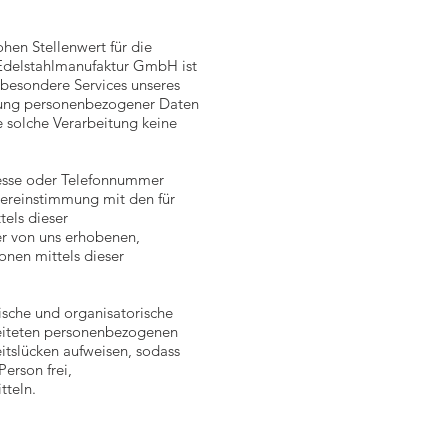
hen Stellenwert für die
Edelstahlmanufaktur GmbH ist
besondere Services unseres
itung personenbezogener Daten
e solche Verarbeitung keine
resse oder Telefonnummer
bereinstimmung mit den für
els dieser
er von uns erhobenen,
nen mittels dieser
ische und organisatorische
beiteten personenbezogenen
itslücken aufweisen, sodass
erson frei,
tteln.