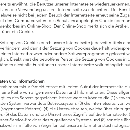
reits erwähnt, die Benutzer unserer Internetseite wiederzuerkennen
zern die Verwendung unserer Internetseite zu erleichtern. Der Benutze
elsweise nicht bei jedem Besuch der Internetseite erneut seine Zug
 auf dem Computersystem des Benutzers abgelegten Cookie übernom
arenkorbes im Online-Shop. Der Online-Shop merkt sich die Artikel,
, über ein Cookie.
Setzung von Cookies durch unsere Internetseite jederzeit mittels ei
 verhindern und damit der Setzung von Cookies dauerhaft widerspre
r einen Internetbrowser oder andere Softwareprogramme gelöscht wer
ich. Deaktiviert die betroffene Person die Setzung von Cookies in
tänden nicht alle Funktionen unserer Internetseite vollumfänglich nu
aten und Informationen
stahlmanufaktur GmbH erfasst mit jedem Aufruf der Internetseite du
m eine Reihe von allgemeinen Daten und Informationen. Diese allg
gfiles des Servers gespeichert. Erfasst werden können die (1) verw
nden System verwendete Betriebssystem, (3) die Internetseite, von w
t (sogenannte Referrer), (4) die Unterwebseiten, welche über ein zugr
, (5) das Datum und die Uhrzeit eines Zugriffs auf die Internetseite, (
nternet-Service-Provider des zugreifenden Systems und (8) sonstige ä
nabwehr im Falle von Angriffen auf unsere informationstechnologis