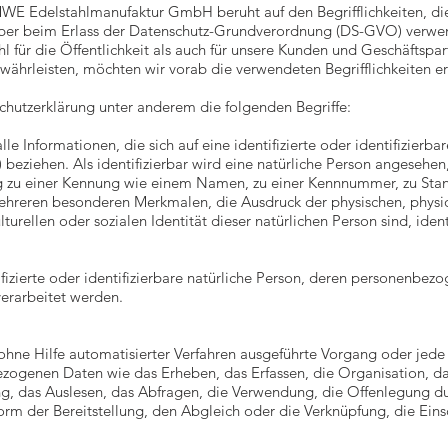
WE Edelstahlmanufaktur GmbH beruht auf den Begrifflichkeiten, di
eber beim Erlass der Datenschutz-Grundverordnung (DS-GVO) verwe
l für die Öffentlichkeit als auch für unsere Kunden und Geschäftspar
ewährleisten, möchten wir vorab die verwendeten Begrifflichkeiten er
chutzerklärung unter anderem die folgenden Begriffe:
 Informationen, die sich auf eine identifizierte oder identifizierbar
eziehen. Als identifizierbar wird eine natürliche Person angesehen, 
 zu einer Kennung wie einem Namen, zu einer Kennnummer, zu Stand
hreren besonderen Merkmalen, die Ausdruck der physischen, physio
lturellen oder sozialen Identität dieser natürlichen Person sind, iden
tifizierte oder identifizierbare natürliche Person, deren personenbe
verarbeitet werden.
 ohne Hilfe automatisierter Verfahren ausgeführte Vorgang oder jed
genen Daten wie das Erheben, das Erfassen, die Organisation, da
, das Auslesen, das Abfragen, die Verwendung, die Offenlegung du
orm der Bereitstellung, den Abgleich oder die Verknüpfung, die Ein