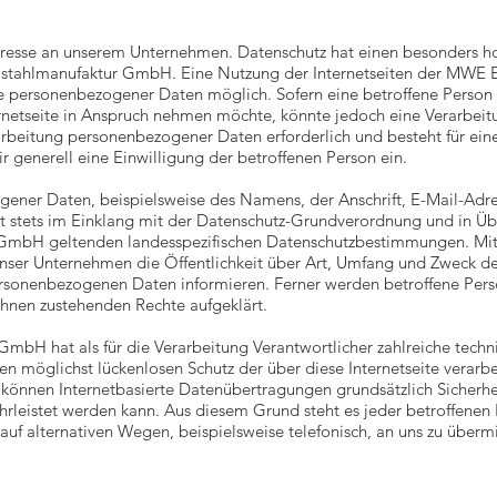
teresse an unserem Unternehmen. Datenschutz hat einen besonders ho
stahlmanufaktur GmbH. Eine Nutzung der Internetseiten der MWE 
e personenbezogener Daten möglich. Sofern eine betroffene Person 
rnetseite in Anspruch nehmen möchte, könnte jedoch eine Verarbe
rarbeitung personenbezogener Daten erforderlich und besteht für ein
r generell eine Einwilligung der betroffenen Person ein.
gener Daten, beispielsweise des Namens, der Anschrift, E-Mail-Ad
lgt stets im Einklang mit der Datenschutz-Grundverordnung und in Ü
mbH geltenden landesspezifischen Datenschutzbestimmungen. Mitt
nser Unternehmen die Öffentlichkeit über Art, Umfang und Zweck d
rsonenbezogenen Daten informieren. Ferner werden betroffene Perso
ihnen zustehenden Rechte aufgeklärt.
bH hat als für die Verarbeitung Verantwortlicher zahlreiche techn
 möglichst lückenlosen Schutz der über diese Internetseite verar
 können Internetbasierte Datenübertragungen grundsätzlich Sicherhe
hrleistet werden kann. Aus diesem Grund steht es jeder betroffenen P
f alternativen Wegen, beispielsweise telefonisch, an uns zu übermi