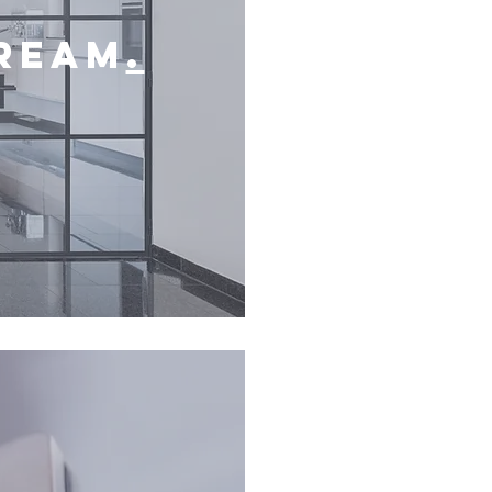
REAM
.