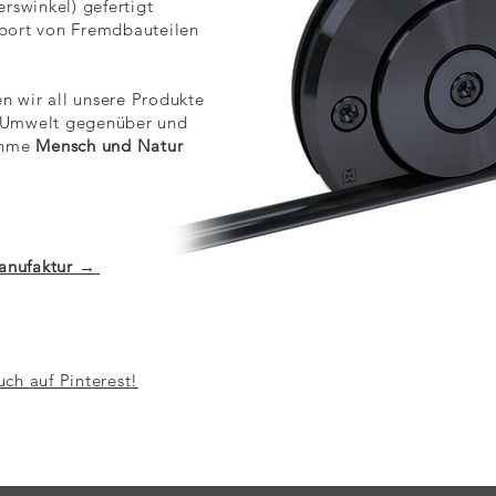
rswinkel) gefertigt
port von Fremdbauteilen
en wir all unsere Produkte
 Umwelt gegenüber und
nahme
Mensch und Natur
anufaktur →
uch auf Pinterest!