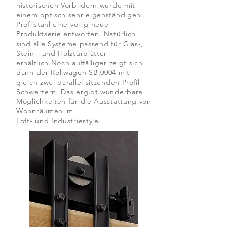
historischen Vorbildern wurde mit
einem optisch sehr eigenständigen
Profilstahl eine völlig neue
Produktserie entworfen. Natürlich
sind alle Systeme passend für Glas-,
Stein - und Holztürblätter
erhältlich.Noch auffälliger zeigt sich
dann der Rollwagen SB.0004 mit
gleich zwei parallel sitzenden Profil-
Schwertern. Das ergibt wunderbare
Möglichkeiten für die Ausstattung von
Wohnräumen im
Loft- und Industriestyle.