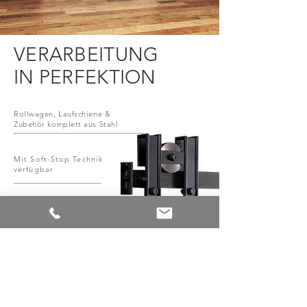
VERARBEITUNG
IN PERFEKTION
Rollwagen, Laufschiene &
Zubehör komplett aus Stahl
Mit Soft-Stop Technik
verfügbar
Hohe Objekttauglichkeit
durch zwei Punkthalter
System mit unterschiedlichen
Oberflächenverarbeitungen