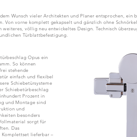
em Wunsch vieler Architekten und Planer entsprochen, ein b
n. Von vorne komplett gekapselt und gänzlich ohne Schnörkel
eiteres, völlig neu entwickeltes Design. Technisch überzeu
undlichen Türblattbefestigung.
etürbeschlag Opus ein
ramm. So können
frei stehende
tür einfach und flexibel
nsere Schiebetürsysteme
er Schiebetürbeschlag
inhundert Prozent in
ung und Montage sind
ruktion und
hkeiten besonders
ollmaterial sorgt für
ften. Das
 Komplettset lieferbar –