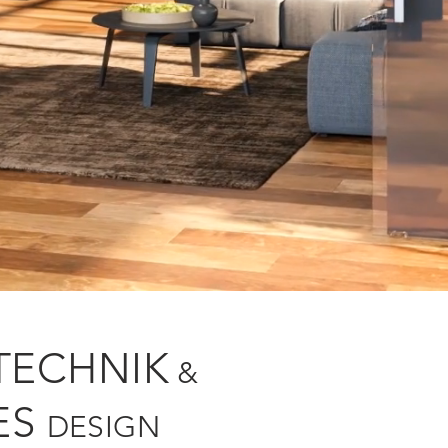
TECHNIK
&
ES
DESIGN