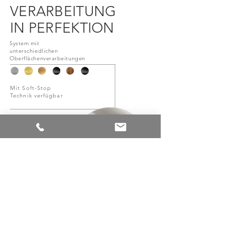
VERARBEITUNG
IN PERFEKTION
System mit
unterschiedlichen
Oberflächenverarbeitungen
Mit Soft-Stop
Technik verfügbar
Verschraubte,
geklebte oder
eingelassene
Bodenlaufschiene
lieferbar
Übertragung des
Türblattgewichts auf
den Boden