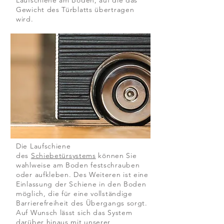
Laufschiene am Boden, auf die das
Gewicht des Türblatts übertragen
wird.
Die Laufschiene
des
Schiebetürsystems
können Sie
wahlweise am Boden festschrauben
oder aufkleben. Des Weiteren ist eine
Einlassung der Schiene in den Boden
möglich, die für eine vollständige
Barrierefreiheit des Übergangs sorgt.
Auf Wunsch lässt sich das System
darüber hinaus mit unserer