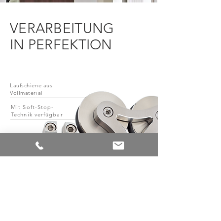
VERARBEITUNG
IN PERFEKTION
Laufschiene aus
Vollmaterial
Mit Soft-Stop-
Technik verfügbar
Befestigung auf/in der
Türblattoberkannte
System mit unterschiedlichen