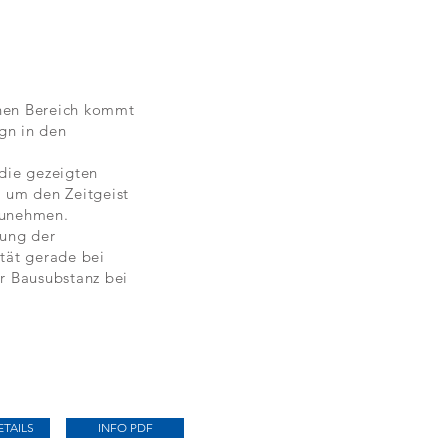
hen Bereich kommt
gn in den
die gezeigten
, um den Zeitgeist
zunehmen.
rung der
tät gerade bei
r Bausubstanz bei
TAILS
INFO PDF