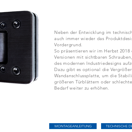
Neben der Entwicklung im technisc
auch immer wieder das Produktdesi
Vordergrund.
So präsentieren wir im Herbst 2018 
Versionen mit sichtbaren Schrauben
des modernen Industriedesigns auf
Dazu gibt es optional die Vergröße
Wandanschlussplatte, um die Stabili
größeren Türblättern oder schlechte
Bedarf weiter zu erhöhen.
MONTAGEANLEITUNG
TECHNISCHE DE