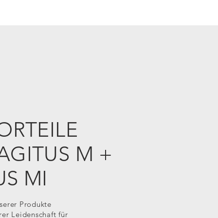
VORTEILE
AGITUS M +
US MI
serer Produkte
rer Leidenschaft für