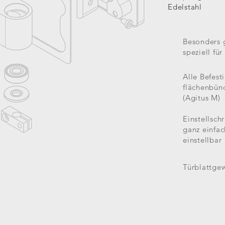
Edelstahl
Besonders 
speziell fü
Alle Befest
flächenbü
(Agitus M)
Einstellsch
ganz einfac
einstellbar
Türblattgew