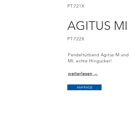
PT.721X
AGITUS MI
PT.722X
Pendeltürband Agitus M und 
MI: echte Hingucker!
weiterlesen →
ANFRAGE