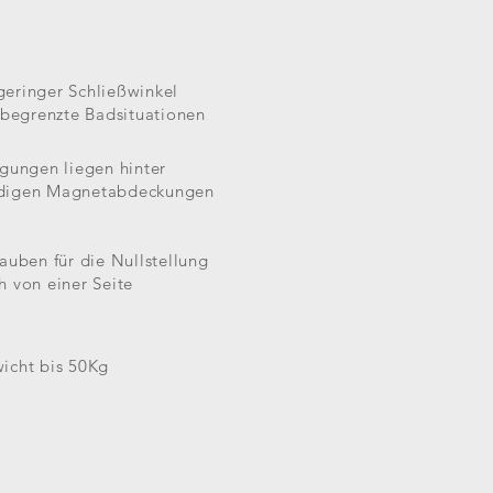
geringer Schließwinkel
r begrenzte Badsituationen
igungen liegen hinter
ndigen Magnetabdeckungen
rauben für die Nullstellung
h von einer Seite
icht bis 50Kg