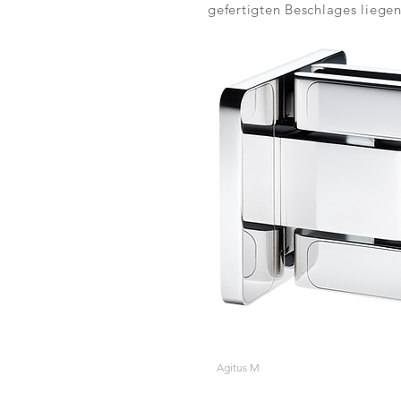
gefertigten Beschlages lieg
Agitus M