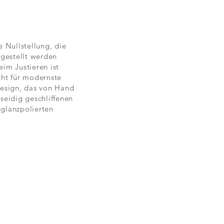
e Nullstellung, die
ngestellt werden
eim Justieren ist
eht für modernste
Design, das von Hand
seidig geschliffenen
hglanzpolierten