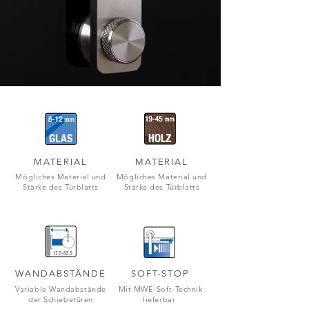
MATERIAL
MATERIAL
Mögliches Material und
Mögliches Material und
Stärke des Türblatts
Stärke des Türblatts
WANDABSTÄNDE
SOFT-STOP
Variable Wandabstände
Mit MWE-Soft-Technik
der Schiebetüren
lieferbar